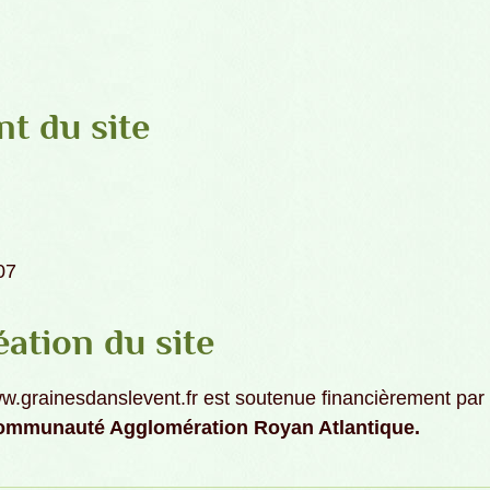
t du site
07
éation du site
ww.grainesdanslevent.fr est soutenue financièrement par
mmunauté Agglomération Royan Atlantique.