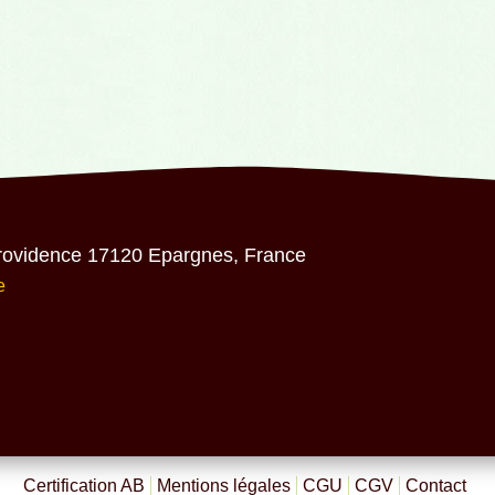
Providence
17120 Epargnes, France
e
Certification AB
Mentions légales
CGU
CGV
Contact