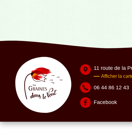
11 route de la 
Afficher la cart
06 44 86 12 43
Facebook