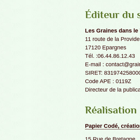
Éditeur du s
Les Graines dans le
11 route de la Provid
17120 Epargnes
Tél. :06.44.86.12.43
E-mail : contact@grai
SIRET: 83197425800
Code APE : 0119Z
Directeur de la public
Réalisation 
Papier Codé, création
15 Rue de Bretagne