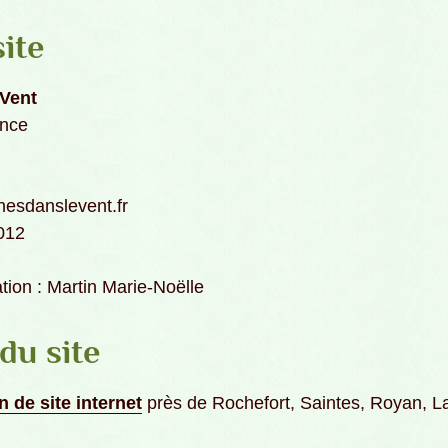
ite
 Vent
ence
nesdanslevent.fr
012
ation : Martin Marie-Noëlle
du site
 de site internet
près de Rochefort, Saintes, Royan, L