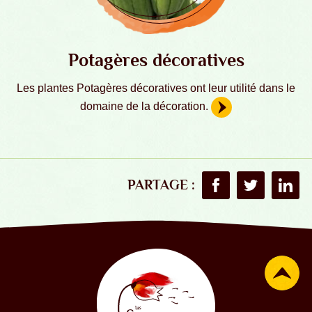
Potagères décoratives
Les plantes Potagères décoratives ont leur utilité dans le
domaine de la décoration.
PARTAGE :
Partager sur Faceboo
Partager sur T
Partag