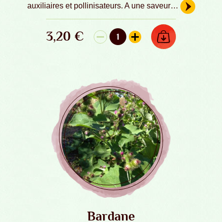
auxiliaires et pollinisateurs. A une saveur…
3,20
€
AJOUTER AU PANIER
1
quantité de Aneth officinal - Graines Bi
Bardane