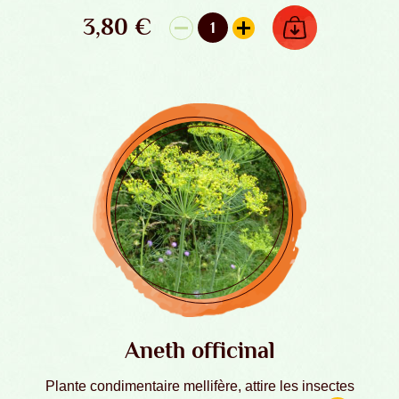
3,80
€
AJOUTER AU PANIER
1
quantité de Agastache anisée - Graines
Aneth officinal
Plante condimentaire mellifère, attire les insectes