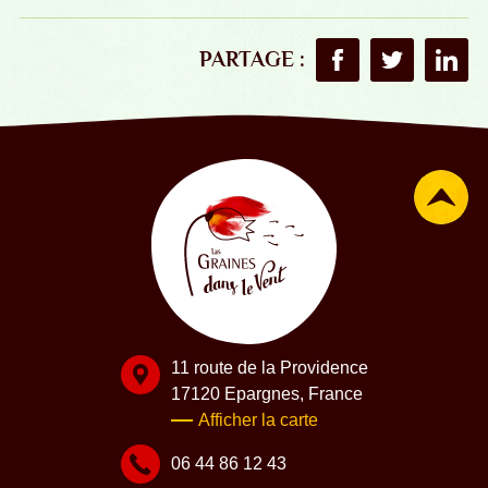
PARTAGE :
Partager sur Faceboo
Partager sur T
Partag
11 route de la Providence
17120 Epargnes, France
Afficher la carte
06 44 86 12 43