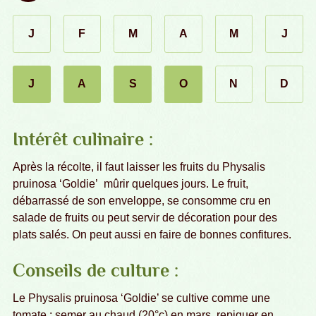
J
F
M
A
M
J
janvier
février
mars
avril
mai
juin
J
A
S
O
N
D
novembre
décembr
juillet
août
septembre
octobre
Intérêt culinaire :
Après la récolte, il faut laisser les fruits du Physalis
pruinosa ‘Goldie’ mûrir quelques jours. Le fruit,
débarrassé de son enveloppe, se consomme cru en
salade de fruits ou peut servir de décoration pour des
plats salés. On peut aussi en faire de bonnes confitures.
Conseils de culture :
Le Physalis pruinosa ‘Goldie’ se cultive comme une
tomate : semer au chaud (20°c) en mars, repiquer en