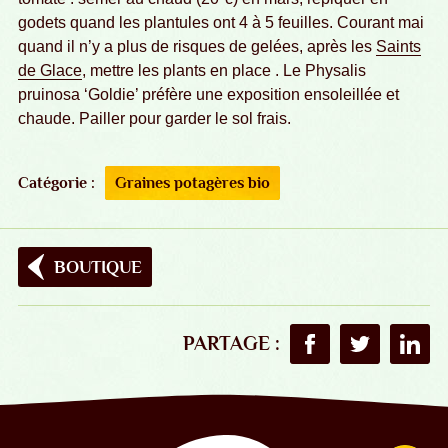
godets quand les plantules ont 4 à 5 feuilles. Courant mai
quand il n’y a plus de risques de gelées, après les
Saints
de Glace
, mettre les plants en place . Le Physalis
pruinosa ‘Goldie’ préfère une exposition ensoleillée et
chaude. Pailler pour garder le sol frais.
Catégorie :
Graines potagères bio
BOUTIQUE
PARTAGE :
Partager sur Faceboo
Partager sur T
Partag