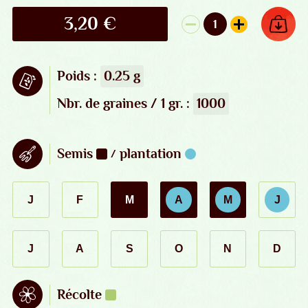
3,20
€
AJOUTER AU PANIER
1
quantité de Phys
Poids :
0.25 g
Sachet de graines
Nbr.
de graines / 1
gr.
:
1000
Périodes de culture
Semis
plantation
/
J
F
M
A
M
J
janvier :
février :
juin : pla
mars : semis
avril : semis & plantation
mai : semis & plant
J
A
S
O
N
D
juillet :
août :
septembre :
octobre :
novembre :
décembre
Récolte