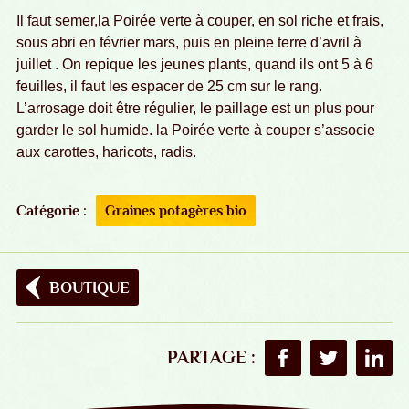
Il faut semer,la Poirée verte à couper, en sol riche et frais,
sous abri en février mars, puis en pleine terre d’avril à
juillet . On repique les jeunes plants, quand ils ont 5 à 6
feuilles, il faut les espacer de 25 cm sur le rang.
L’arrosage doit être régulier, le paillage est un plus pour
garder le sol humide. la Poirée verte à couper s’associe
aux carottes, haricots, radis.
Catégorie :
Graines potagères bio
BOUTIQUE
PARTAGE :
Partager sur Faceboo
Partager sur T
Partag