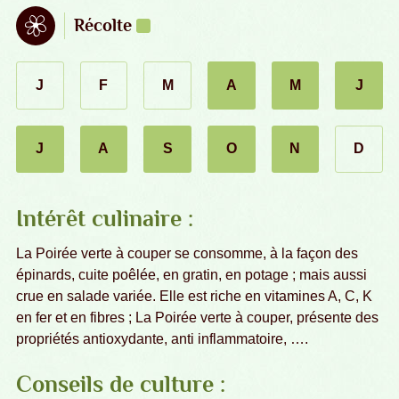
juillet : semis & plantation
août : semis & plantation
Récolte
J
F
M
A
M
J
janvier
février
mars
avril
mai
juin
J
A
S
O
N
D
décembr
juillet
août
septembre
octobre
novembre
Intérêt culinaire :
La Poirée verte à couper se consomme, à la façon des
épinards, cuite poêlée, en gratin, en potage ; mais aussi
crue en salade variée. Elle est riche en vitamines A, C, K
en fer et en fibres ; La Poirée verte à couper, présente des
propriétés antioxydante, anti inflammatoire, ….
Conseils de culture :