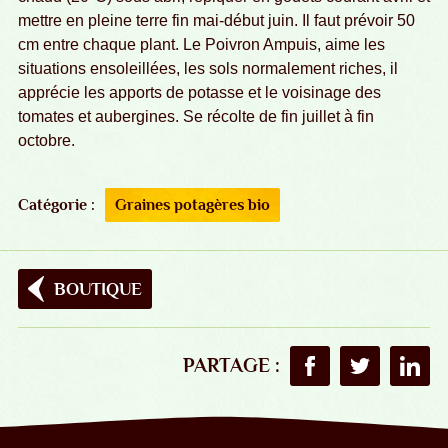
mettre en pleine terre fin mai-début juin. Il faut prévoir 50
cm entre chaque plant. Le Poivron Ampuis, aime les
situations ensoleillées, les sols normalement riches, il
apprécie les apports de potasse et le voisinage des
tomates et aubergines. Se récolte de fin juillet à fin
octobre.
Catégorie :
Graines potagères bio
BOUTIQUE
PARTAGE :
Partager sur Faceboo
Partager sur T
Partag