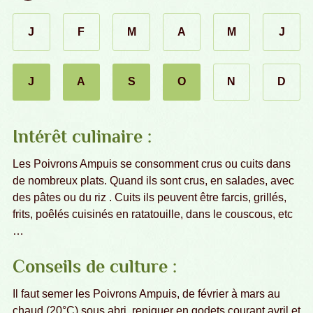
J
F
M
A
M
J
janvier
février
mars
avril
mai
juin
J
A
S
O
N
D
novembre
décembr
juillet
août
septembre
octobre
Intérêt culinaire :
Les Poivrons Ampuis se consomment crus ou cuits dans
de nombreux plats. Quand ils sont crus, en salades, avec
des pâtes ou du riz . Cuits ils peuvent être farcis, grillés,
frits, poêlés cuisinés en ratatouille, dans le couscous, etc
…
Conseils de culture :
Il faut semer les Poivrons Ampuis, de février à mars au
chaud (20°C) sous abri, repiquer en godets courant avril et