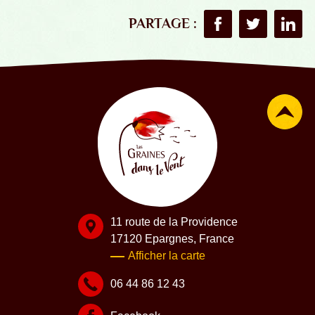
PARTAGE :
Partager sur Faceboo
Partager sur T
Partag
11 route de la Providence
17120 Epargnes, France
Afficher la carte
06 44 86 12 43