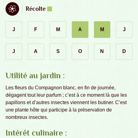
août : semis
septembre : semis & plantation
Récolte
J
F
M
A
M
J
janvier
février
mars
juin
avril
mai
J
A
S
O
N
D
juillet
août
septembre
octobre
novembre
décembr
Utilité au jardin :
Les fleurs du Compagnon blanc, en fin de journée,
dégagent tout leur parfum ; c’est à ce moment là que les
papillons et d’autres insectes viennent les butiner. C’est
une plante hôte qui participe à la préservation de
nombreux insectes.
Intérêt culinaire :