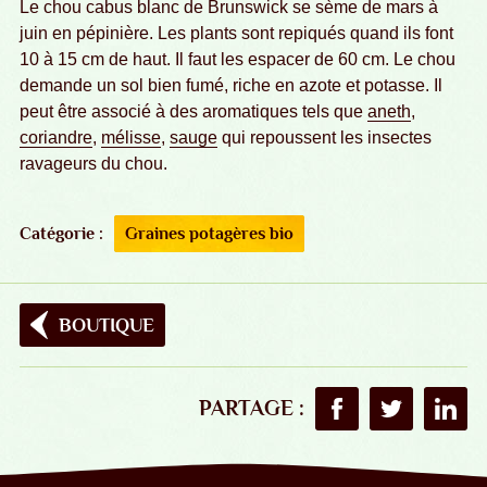
Le chou cabus blanc de Brunswick se sème de mars à
juin en pépinière. Les plants sont repiqués quand ils font
10 à 15 cm de haut. Il faut les espacer de 60 cm. Le chou
demande un sol bien fumé, riche en azote et potasse. Il
peut être associé à des aromatiques tels que
aneth
,
coriandre
,
mélisse
,
sauge
qui repoussent les insectes
ravageurs du chou.
Catégorie :
Graines potagères bio
BOUTIQUE
PARTAGE :
Partager sur Faceboo
Partager sur T
Partag