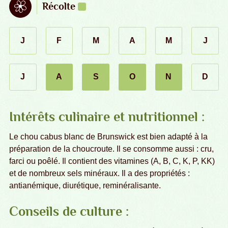
Récolte
J
F
M
A
M
J
janvier
février
mars
avril
mai
juin
J
A
S
O
N
D
juillet
décembr
août
septembre
octobre
novembre
Intérêts culinaire et nutritionnel :
Le chou cabus blanc de Brunswick est bien adapté à la
préparation de la choucroute. Il se consomme aussi : cru,
farci ou poêlé. Il contient des vitamines (A, B, C, K, P, KK)
et de nombreux sels minéraux. Il a des propriétés :
antianémique, diurétique, reminéralisante.
Conseils de culture :